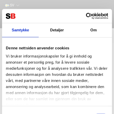
SV
Samtykke
Detaljer
Om
Filter
Lager
Denne nettsiden anvender cookies
Hem
INDUSTRI & VERKTYG
SVETS
SLITDELAR MIG/TIG/PLASMA
SLITDELAR PLASMA
Vi bruker informasjonskapsler for å gi innhold og
annonser et personlig preg, for å levere sosiale
mediefunksjoner og for å analysere trafikken vår. Vi deler
dessuten informasjon om hvordan du bruker nettstedet
vårt, med partnerne våre innen sosiale medier,
annonsering og analysearbeid, som kan kombinere den
med annen informasjon du har gjort tilgjengelig for dem,
eller som de har samlet inn gjennom din bruk av
tjenestene deres.
Kontakta oss
Information
Samtykkevalg