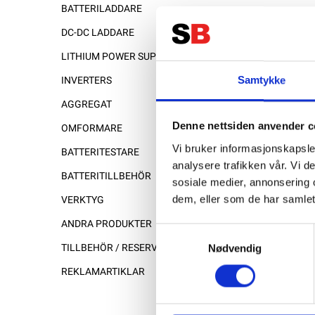
BATTERILADDARE
DC-DC LADDARE
LITHIUM POWER SUPPLY
Samtykke
INVERTERS
AGGREGAT
Denne nettsiden anvender c
OMFORMARE
Vi bruker informasjonskapsler
BATTERITESTARE
analysere trafikken vår. Vi 
BATTERITILLBEHÖR
sosiale medier, annonsering 
dem, eller som de har samlet
VERKTYG
ANDRA PRODUKTER
Samtykkevalg
Nødvendig
TILLBEHÖR / RESERVDELAR
REKLAMARTIKLAR