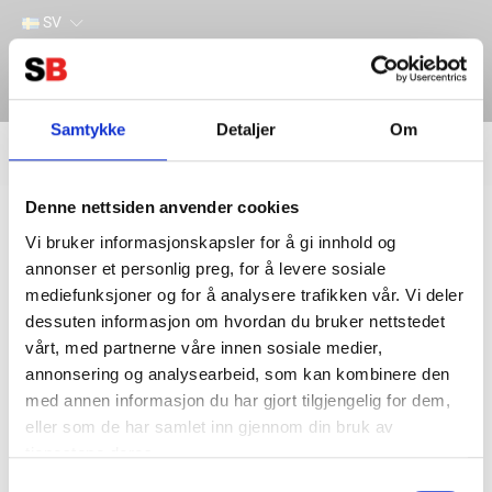
SV
Samtykke
Detaljer
Om
Filter
Lager
Denne nettsiden anvender cookies
Hem
INDUSTRI & VERKTYG
ARBETSPLATS
INDUKTIONSVÄRMARE ARBETSPLATS
Vi bruker informasjonskapsler for å gi innhold og
annonser et personlig preg, for å levere sosiale
mediefunksjoner og for å analysere trafikken vår. Vi deler
dessuten informasjon om hvordan du bruker nettstedet
vårt, med partnerne våre innen sosiale medier,
annonsering og analysearbeid, som kan kombinere den
med annen informasjon du har gjort tilgjengelig for dem,
eller som de har samlet inn gjennom din bruk av
tjenestene deres.
Kontakta oss
Information
Samtykkevalg