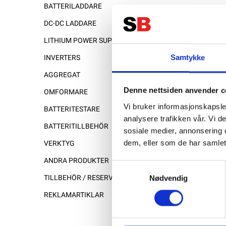
BATTERILADDARE
DC-DC LADDARE
LITHIUM POWER SUPPLY
Samtykke
INVERTERS
AGGREGAT
Denne nettsiden anvender c
OMFORMARE
Vi bruker informasjonskapsler
BATTERITESTARE
analysere trafikken vår. Vi 
BATTERITILLBEHÖR
sosiale medier, annonsering 
dem, eller som de har samlet
VERKTYG
ANDRA PRODUKTER
Samtykkevalg
Nødvendig
TILLBEHÖR / RESERVDELAR
REKLAMARTIKLAR