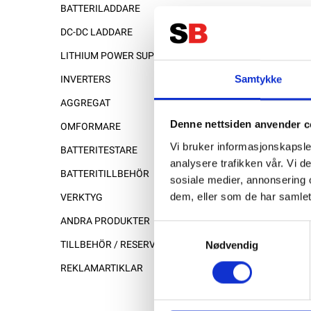
BATTERILADDARE
DC-DC LADDARE
LITHIUM POWER SUPPLY
Samtykke
INVERTERS
AGGREGAT
Denne nettsiden anvender c
OMFORMARE
Vi bruker informasjonskapsler
BATTERITESTARE
analysere trafikken vår. Vi 
BATTERITILLBEHÖR
sosiale medier, annonsering 
dem, eller som de har samlet
VERKTYG
ANDRA PRODUKTER
Samtykkevalg
Nødvendig
TILLBEHÖR / RESERVDELAR
REKLAMARTIKLAR