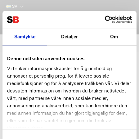
SV
Samtykke
Detaljer
Om
Filter
Lager
Denne nettsiden anvender cookies
Hem
ANDRA PRODUKTER
TRAKTION
TILLBEHÖR
Vattenpåfylling
Vi bruker informasjonskapsler for å gi innhold og
annonser et personlig preg, for å levere sosiale
mediefunksjoner og for å analysere trafikken vår. Vi deler
dessuten informasjon om hvordan du bruker nettstedet
vårt, med partnerne våre innen sosiale medier,
annonsering og analysearbeid, som kan kombinere den
med annen informasjon du har gjort tilgjengelig for dem,
eller som de har samlet inn gjennom din bruk av
tjenestene deres.
Kontakta oss
Information
Samtykkevalg