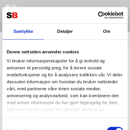
SV
Samtykke
Detaljer
Om
Filter
Lager
Denne nettsiden anvender cookies
Hem
ANDRA PRODUKTER
TRAKTION
Vi bruker informasjonskapsler for å gi innhold og
annonser et personlig preg, for å levere sosiale
mediefunksjoner og for å analysere trafikken vår. Vi deler
dessuten informasjon om hvordan du bruker nettstedet
vårt, med partnerne våre innen sosiale medier,
annonsering og analysearbeid, som kan kombinere den
med annen informasjon du har gjort tilgjengelig for dem,
eller som de har samlet inn gjennom din bruk av
tjenestene deres.
Kontakta oss
Information
Samtykkevalg