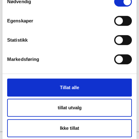
Nødvendig
036122078
Information för återförsäljare
Källebacksvägen 2B, 554 75 Jönköping,
Hållbarhet och samhällsansvar
Sweden
Egenskaper
Integritet
info@skanbatt.se
Corporate Registration Number: 559460-1741
Anställda
Statistikk
Försäljnings- och leveransvillkor
Markedsføring
Tillat alle
Copyright © Skandinavisk Batteriimport Sverige AB, 2026
tillat utvalg
Powered By
Telaris
Ikke tillat