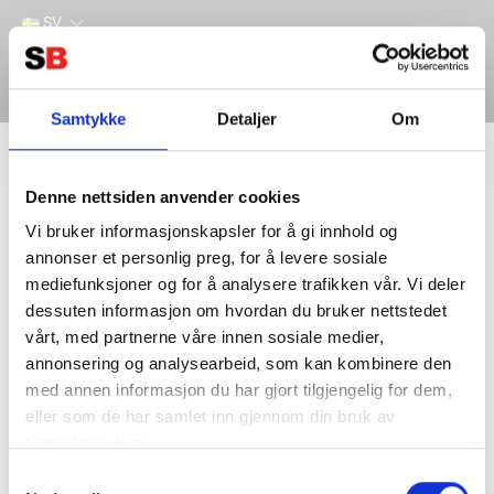
SV
Samtykke
Detaljer
Om
Filter
Lager
Denne nettsiden anvender cookies
Hem
ANDRA PRODUKTER
TRAKTION
Vi bruker informasjonskapsler for å gi innhold og
annonser et personlig preg, for å levere sosiale
mediefunksjoner og for å analysere trafikken vår. Vi deler
dessuten informasjon om hvordan du bruker nettstedet
vårt, med partnerne våre innen sosiale medier,
annonsering og analysearbeid, som kan kombinere den
med annen informasjon du har gjort tilgjengelig for dem,
eller som de har samlet inn gjennom din bruk av
tjenestene deres.
Kontakta oss
Information
Samtykkevalg