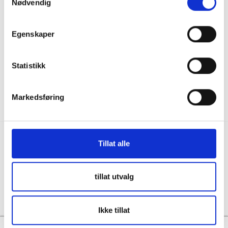
Nødvendig
036122078
Information för återförsäljare
Källebacksvägen 2B, 554 75 Jönköping,
Hållbarhet och samhällsansvar
Sweden
Egenskaper
Integritet
info@skanbatt.se
Corporate Registration Number: 559460-1741
Anställda
Statistikk
Försäljnings- och leveransvillkor
Markedsføring
Tillat alle
Copyright © Skandinavisk Batteriimport Sverige AB, 2026
tillat utvalg
Powered By
Telaris
Ikke tillat