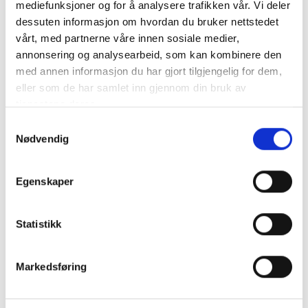
Monteringsskena med statisk bekräftelse i K2 Base. Kan
mediefunksjoner og for å analysere trafikken vår. Vi deler
användas variabelt för olika takanslutningar. Längd 4,80 m.
dessuten informasjon om hvordan du bruker nettstedet
Mate..
mer info
vårt, med partnerne våre innen sosiale medier,
annonsering og analysearbeid, som kan kombinere den
Får endast installeras av ett auktoriserat installatör
med annen informasjon du har gjort tilgjengelig for dem,
Produktnummer:
63250
eller som de har samlet inn gjennom din bruk av
SKU:
2004397
Kategorier:
Festesystemer
tjenestene deres.
Dela den här produkten
Samtykkevalg
Nødvendig
Egenskaper
Statistikk
Beskrivning
Specifikation
Markedsføring