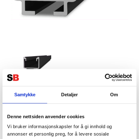
K2 SolidRail Light; 4.80 m Svart
Samtykke
Detaljer
Om
Tillverkare:
K2 SYSTEM
Denne nettsiden anvender cookies
Vi bruker informasjonskapsler for å gi innhold og
annonser et personlig preg, for å levere sosiale