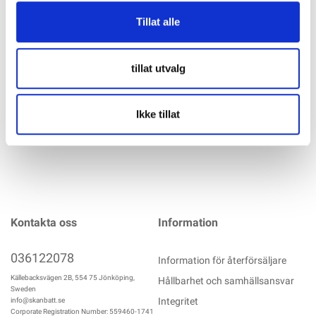
Monteringsskena med statisk bekräftelse i K2 Base. Kan
användas variabelt för olika takanslutningar. Längd 4,80 m.
Tillat alle
Material: aluminium EN AW-6063 T66, svart anodiserad.
Eloxal kan uppvisa små repor till följd av förpackning och
transport.
tillat utvalg
mer info
Ikke tillat
Kontakta oss
Information
036122078
Information för återförsäljare
Källebacksvägen 2B, 554 75 Jönköping,
Hållbarhet och samhällsansvar
Sweden
Integritet
info@skanbatt.se
Corporate Registration Number: 559460-1741