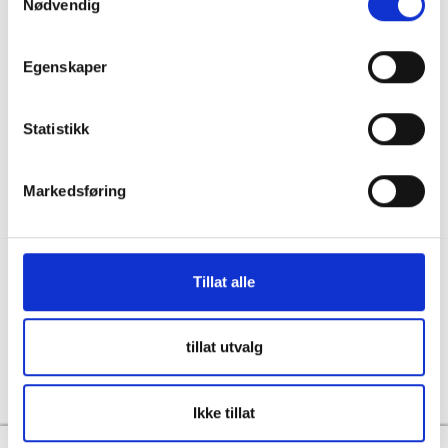
Nødvendig
036122078
Information för återförsäljare
Källebacksvägen 2B, 554 75 Jönköping,
Hållbarhet och samhällsansvar
Sweden
Egenskaper
Integritet
info@skanbatt.se
Corporate Registration Number: 559460-1741
Anställda
Statistikk
Försäljnings- och leveransvillkor
Markedsføring
Tillat alle
Copyright © Skandinavisk Batteriimport Sverige AB, 2026
tillat utvalg
Powered By
Telaris
Ikke tillat