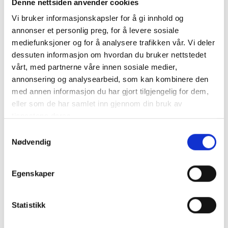
Denne nettsiden anvender cookies
Vi bruker informasjonskapsler for å gi innhold og
annonser et personlig preg, for å levere sosiale
mediefunksjoner og for å analysere trafikken vår. Vi deler
dessuten informasjon om hvordan du bruker nettstedet
CSUN Solpanel 410W - All black - PERC - A Grade - 7200pa -
Half Cut - 1724x1134x30mm
vårt, med partnerne våre innen sosiale medier,
“All black” monokristallin solpanel av..
mer info
annonsering og analysearbeid, som kan kombinere den
med annen informasjon du har gjort tilgjengelig for dem,
Får endast installeras av ett auktoriserat installatör
eller som de har samlet inn gjennom din bruk av
Produktnummer:
63020
tjenestene deres.
SKU:
CSUN410-PALL
Kategorier:
Solcellepaneler
Samtykkevalg
Dela den här produkten
Nødvendig
Egenskaper
Statistikk