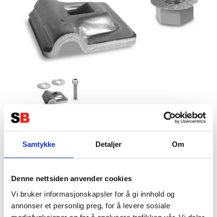
K2 Åskskydd MH Dubbel Set (6
Samtykke
Detaljer
Om
delar)
Tillverkare:
K2 SYSTEM
Denne nettsiden anvender cookies
Vi bruker informasjonskapsler for å gi innhold og
annonser et personlig preg, for å levere sosiale