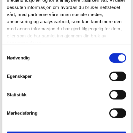
mediefunksjoner og for å analysere trafikken vår. Vi deler
dessuten informasjon om hvordan du bruker nettstedet
Två åskskyddsklämmor för fastspänning av Ø 8mm
vårt, med partnerne våre innen sosiale medier,
åskskyddskablar för universell användning ..
mer info
annonsering og analysearbeid, som kan kombinere den
med annen informasjon du har gjort tilgjengelig for dem,
Får endast installeras av ett auktoriserat installatör
eller som de har samlet inn gjennom din bruk av
Produktnummer:
62992
SKU:
2002474
tjenestene deres.
Kategorier:
Festesystemer
Samtykkevalg
Dela den här produkten
Nødvendig
Egenskaper
Statistikk
Beskrivning
Markedsføring
Specifikation