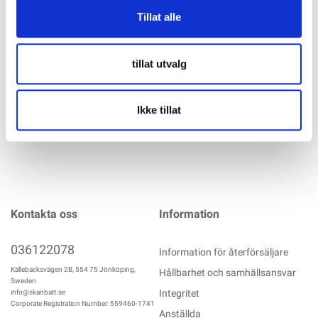
Två åskskyddsklämmor för fastspänning av Ø 8mm
Tillat alle
åskskyddskablar för universell användning som T-, tvär-,
parallell- och slagklämma klämma. Inklusive insexbult
M8x40, 2x bricka 8,4 x 20 x 1,2 mm och låsmutter M8.
tillat utvalg
mer info
Ikke tillat
Kontakta oss
Information
036122078
Information för återförsäljare
Källebacksvägen 2B, 554 75 Jönköping,
Hållbarhet och samhällsansvar
Sweden
Integritet
info@skanbatt.se
Corporate Registration Number: 559460-1741
Anställda