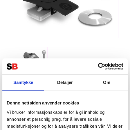
Samtykke
Detaljer
Om
K2 Åskskydd MH Set (4 delar)
Tillverkare:
K2 SYSTEM
Denne nettsiden anvender cookies
Vi bruker informasjonskapsler for å gi innhold og
annonser et personlig preg, for å levere sosiale
mediefunksjoner og for å analysere trafikken vår. Vi deler