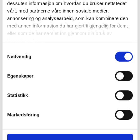
Åskskyddsklämma för fastspänning av Ø 8mm
dessuten informasjon om hvordan du bruker nettstedet
åskskyddskablar. Inklusive MK2 spårmutter, bricka (8,4x20..
vårt, med partnerne våre innen sosiale medier,
mer info
annonsering og analysearbeid, som kan kombinere den
med annen informasjon du har gjort tilgjengelig for dem,
Får endast installeras av ett auktoriserat installatör
eller som de har samlet inn gjennom din bruk av
Produktnummer:
62991
tjenestene deres.
SKU:
2002473
Kategorier:
Festesystemer
Samtykkevalg
Dela den här produkten
Nødvendig
Egenskaper
Statistikk
Beskrivning
Markedsføring
Specifikation