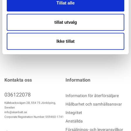
Åskskyddsklämma för fastspänning av Ø 8mm
Tillat alle
åskskyddskablar. Inklusive MK2 spårmutter, bricka
(8,4x20x1,2 mm) och insexskruv i rostfritt stål M8x30.
mer info
tillat utvalg
Ikke tillat
Kontakta oss
Information
036122078
Information för återförsäljare
Källebacksvägen 2B, 554 75 Jönköping,
Hållbarhet och samhällsansvar
Sweden
Integritet
info@skanbatt.se
Corporate Registration Number: 559460-1741
Anställda
Försäljnings- och leveransvillkor