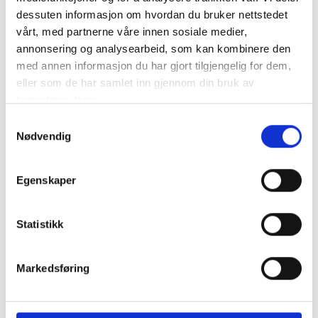
Förmonterad grundskenssats för S-Dome 6.10-systemet för
dessuten informasjon om hvordan du bruker nettstedet
modulbredder på 1061-1170 mm. Innehåller SpeedRail 1,50 ..
vårt, med partnerne våre innen sosiale medier,
mer info
annonsering og analysearbeid, som kan kombinere den
med annen informasjon du har gjort tilgjengelig for dem,
Får endast installeras av ett auktoriserat installatör
Produktnummer:
62977
eller som de har samlet inn gjennom din bruk av
SKU:
2004096
tjenestene deres.
Kategorier:
Festesystemer
Samtykkevalg
Dela den här produkten
Nødvendig
Egenskaper
Statistikk
Beskrivning
Specifikation
Markedsføring