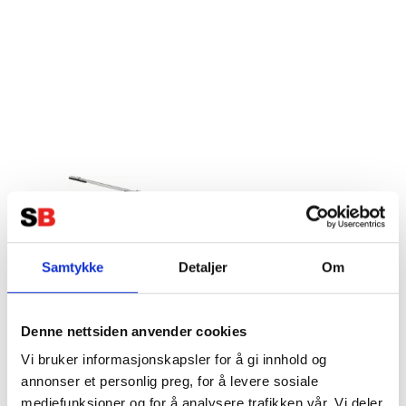
K2 S-Dome 6.10 Base Set L
Samtykke
Detaljer
Om
Tillverkare:
K2 SYSTEM
Denne nettsiden anvender cookies
Vi bruker informasjonskapsler for å gi innhold og
annonser et personlig preg, for å levere sosiale
mediefunksjoner og for å analysere trafikken vår. Vi deler