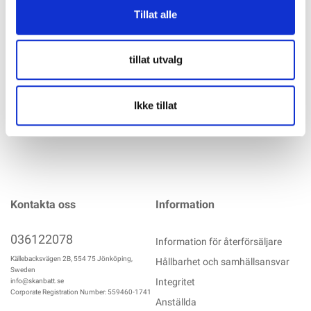
Förmonterad grundskenssats för S-Dome 6.10-systemet för
Tillat alle
modulbredder på 1061-1170 mm. Innehåller SpeedRail 1,50
m, Dome SD, EndPlate och Mat S. Material: Aluminium, EPDM
Aluminium, EPDM, rostfritt stål
tillat utvalg
mer info
Ikke tillat
Kontakta oss
Information
036122078
Information för återförsäljare
Källebacksvägen 2B, 554 75 Jönköping,
Hållbarhet och samhällsansvar
Sweden
Integritet
info@skanbatt.se
Corporate Registration Number: 559460-1741
Anställda