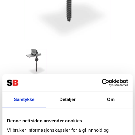
K2 SingleRail Climber Hängbult
M10x180
Samtykke
Detaljer
Om
Tillverkare:
K2 SYSTEM
Denne nettsiden anvender cookies
Vi bruker informasjonskapsler for å gi innhold og