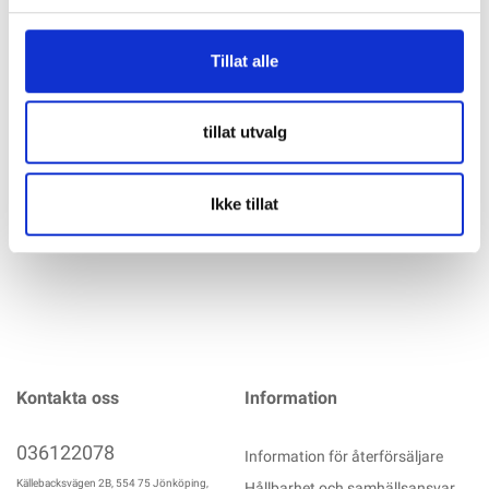
K2 SingleRail Hanger Bolt Climber Set M10x180 med tätning
Tillat alle
av fibercement. För fastsättning av K2 Systems
komponenter i träunderkonstruktionen underkonstruktionen,
lämplig för tak med korrugerad fibercement. Allmänt
godkännande. Material: Rostfritt stål Rostfritt stål A2/
tillat utvalg
Aluminium/ EPDM
mer info
Ikke tillat
Kontakta oss
Information
036122078
Information för återförsäljare
Källebacksvägen 2B, 554 75 Jönköping,
Hållbarhet och samhällsansvar