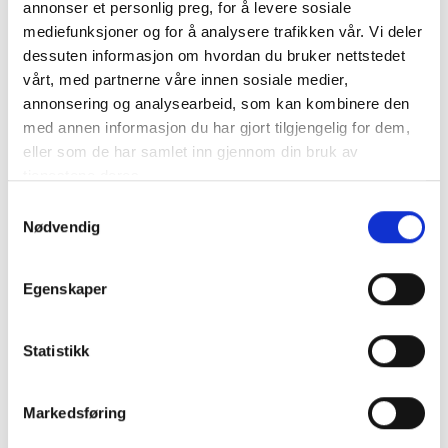
annonser et personlig preg, for å levere sosiale
mediefunksjoner og for å analysere trafikken vår. Vi deler
K2 SingleRail Hanger Bolt Climber Set M10x180 med tätning
av fibercement. För fastsättning av K2 Systems
dessuten informasjon om hvordan du bruker nettstedet
komponenter i tr&au..
mer info
vårt, med partnerne våre innen sosiale medier,
annonsering og analysearbeid, som kan kombinere den
Får endast installeras av ett auktoriserat installatör
med annen informasjon du har gjort tilgjengelig for dem,
Produktnummer:
62968
eller som de har samlet inn gjennom din bruk av
SKU:
2003272
Kategorier:
Festesystemer
tjenestene deres.
Dela den här produkten
Samtykkevalg
Nødvendig
Egenskaper
Statistikk
Beskrivning
Specifikation
Markedsføring