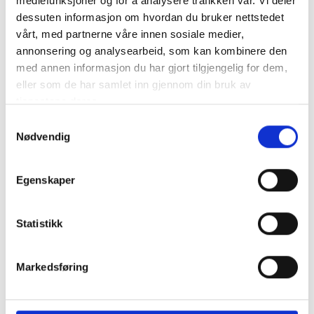
mediefunksjoner og for å analysere trafikken vår. Vi deler
dessuten informasjon om hvordan du bruker nettstedet
En tvärkoppling för K2 SingleRail 36 & 50 och K2 CrossRail 36
vårt, med partnerne våre innen sosiale medier,
& 48. Muttrar och bultar ingår. Material: aluminium E..
annonsering og analysearbeid, som kan kombinere den
mer info
med annen informasjon du har gjort tilgjengelig for dem,
eller som de har samlet inn gjennom din bruk av
Får endast installeras av ett auktoriserat installatör
Produktnummer:
62965
tjenestene deres.
SKU:
2003145
Samtykkevalg
Kategorier:
Festesystemer
Nødvendig
Dela den här produkten
Egenskaper
Statistikk
Beskrivning
Markedsføring
Specifikation