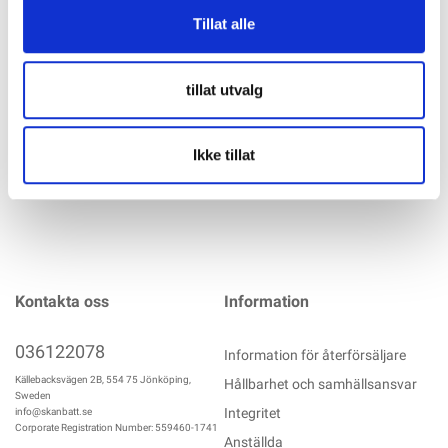
Tillat alle
En tvärkoppling för K2 SingleRail 36 & 50 och K2 CrossRail 36
& 48. Muttrar och bultar ingår. Material: aluminium EN AW-
6063 T66, rostfritt stål A2
tillat utvalg
mer info
Ikke tillat
Kontakta oss
Information
036122078
Information för återförsäljare
Källebacksvägen 2B, 554 75 Jönköping,
Hållbarhet och samhällsansvar
Sweden
Integritet
info@skanbatt.se
Corporate Registration Number: 559460-1741
Anställda