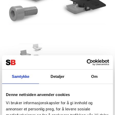
K2 SingleRail Climber 36/50 Set
Samtykke
Detaljer
Om
(tre delar)
Tillverkare:
K2 SYSTEM
Denne nettsiden anvender cookies
Vi bruker informasjonskapsler for å gi innhold og
annonser et personlig preg, for å levere sosiale