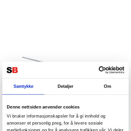
K2 Dome FixPro L (1617-2392)
Samtykke
Detaljer
Om
Tillverkare:
K2 SYSTEM
Denne nettsiden anvender cookies
Vi bruker informasjonskapsler for å gi innhold og
annonser et personlig preg, for å levere sosiale
mediefunksjoner og for å analysere trafikken vår. Vi deler