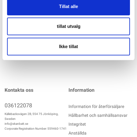
3° på en monteringsfot. Beroende på monteringsfoten krävs
Tillat alle
en krävs en klättrare M10 eller M12 och en adapterplatta
separat. Lämplig för modullängder 1617 - 2392 mm.
Material: aluminium, rostfritt stål, PA
tillat utvalg
mer info
Ikke tillat
Kontakta oss
Information
036122078
Information för återförsäljare
Källebacksvägen 2B, 554 75 Jönköping,
Hållbarhet och samhällsansvar
Sweden
Integritet
info@skanbatt.se
Corporate Registration Number: 559460-1741
Anställda