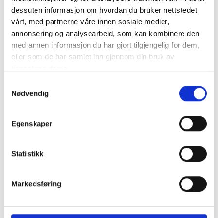
Fästtillbehör för montering av K2 Dome 6-systemet på tak ≥
dessuten informasjon om hvordan du bruker nettstedet
3° på en monteringsfot. Beroende på mont..
mer info
vårt, med partnerne våre innen sosiale medier,
annonsering og analysearbeid, som kan kombinere den
Får endast installeras av ett auktoriserat installatör
med annen informasjon du har gjort tilgjengelig for dem,
Produktnummer:
62957
SKU:
2004144
eller som de har samlet inn gjennom din bruk av
Kategorier:
Festesystemer
tjenestene deres.
Dela den här produkten
Samtykkevalg
Nødvendig
Egenskaper
Statistikk
Beskrivning
Specifikation
Markedsføring
Fästtillbehör för montering av K2 Dome 6-systemet på tak ≥