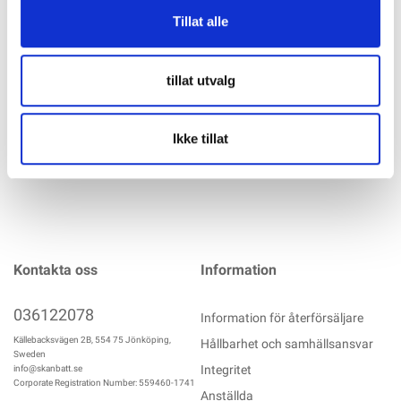
Tillat alle
Adapterplatta för M10 hängbultar i kombination med Climber
M10 eller som tillbehör till artikeln Dome FixPro. Dimensioner:
50x90 Material: aluminium
tillat utvalg
mer info
Ikke tillat
Kontakta oss
Information
036122078
Information för återförsäljare
Källebacksvägen 2B, 554 75 Jönköping,
Hållbarhet och samhällsansvar
Sweden
Integritet
info@skanbatt.se
Corporate Registration Number: 559460-1741
Anställda