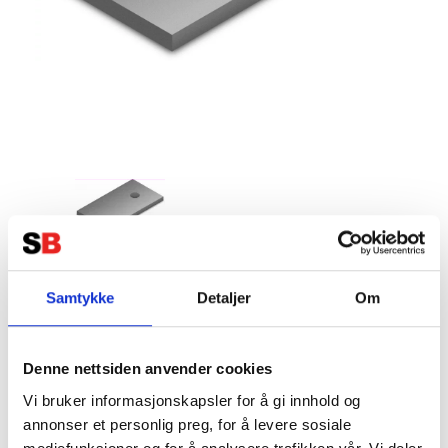
K2 Adapterplatta M10 Hängbult
Samtykke
Detaljer
Om
Climber
Tillverkare:
K2 SYSTEM
Denne nettsiden anvender cookies
Vi bruker informasjonskapsler for å gi innhold og
annonser et personlig preg, for å levere sosiale