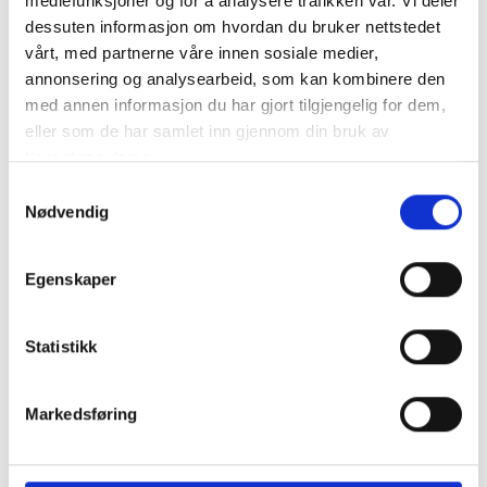
mediefunksjoner og for å analysere trafikken vår. Vi deler
dessuten informasjon om hvordan du bruker nettstedet
Adapterplatta för M10 hängbultar i kombination med Climber
vårt, med partnerne våre innen sosiale medier,
M10 eller som tillbehör till artikeln Dome FixPro. Dimensioner:
annonsering og analysearbeid, som kan kombinere den
5..
mer info
med annen informasjon du har gjort tilgjengelig for dem,
eller som de har samlet inn gjennom din bruk av
Får endast installeras av ett auktoriserat installatör
Produktnummer:
62955
tjenestene deres.
SKU:
2002546
Samtykkevalg
Kategorier:
Festesystemer
Nødvendig
Dela den här produkten
Egenskaper
Statistikk
Beskrivning
Markedsføring
Specifikation