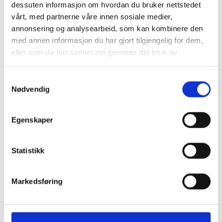
Skyddad mot omvänd polaritet och har en låsmekanism
dessuten informasjon om hvordan du bruker nettstedet
Stift och uttag är isolerade och skyddade mot beröring
vårt, med partnerne våre innen sosiale medier,
M&oum..
mer info
annonsering og analysearbeid, som kan kombinere den
med annen informasjon du har gjort tilgjengelig for dem,
Produktnummer:
61898
eller som de har samlet inn gjennom din bruk av
SKU:
144-19-636
Kategorier:
BATTERIKABEL
tjenestene deres.
Dela den här produkten
Samtykkevalg
Nødvendig
Egenskaper
Statistikk
Beskrivning
Specifikation
Markedsføring
Skyddad mot omvänd polaritet och har en låsmekanism Stift