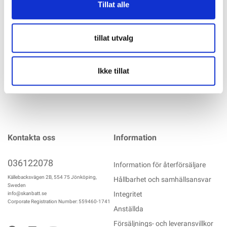
och uttag är isolerade och skyddade mot beröring Möjlighet
Tillat alle
till blandad utrustning Märkström beror på temperatur och
anslutningens tvärsnitt
mer info
tillat utvalg
Ikke tillat
Kontakta oss
Information
036122078
Information för återförsäljare
Källebacksvägen 2B, 554 75 Jönköping,
Hållbarhet och samhällsansvar
Sweden
Integritet
info@skanbatt.se
Corporate Registration Number: 559460-1741
Anställda
Försäljnings- och leveransvillkor