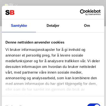
SV
Samtykke
Detaljer
Om
Filter
Lager
Denne nettsiden anvender cookies
Hem
BATTERITILLBEHÖR
BATTERIKABEL
Vi bruker informasjonskapsler for å gi innhold og
annonser et personlig preg, for å levere sosiale
mediefunksjoner og for å analysere trafikken vår. Vi deler
dessuten informasjon om hvordan du bruker nettstedet
vårt, med partnerne våre innen sosiale medier,
annonsering og analysearbeid, som kan kombinere den
med annen informasjon du har gjort tilgjengelig for dem,
eller som de har samlet inn gjennom din bruk av
tjenestene deres.
Kontakta oss
Information
Samtykkevalg