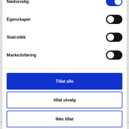
Nødvendig
036122078
Information för återförsäljare
Källebacksvägen 2B, 554 75 Jönköping,
Hållbarhet och samhällsansvar
Sweden
Egenskaper
Integritet
info@skanbatt.se
Corporate Registration Number: 559460-1741
Anställda
Statistikk
Försäljnings- och leveransvillkor
Markedsføring
Tillat alle
Copyright © Skandinavisk Batteriimport Sverige AB, 2026
tillat utvalg
Powered By
Telaris
Ikke tillat