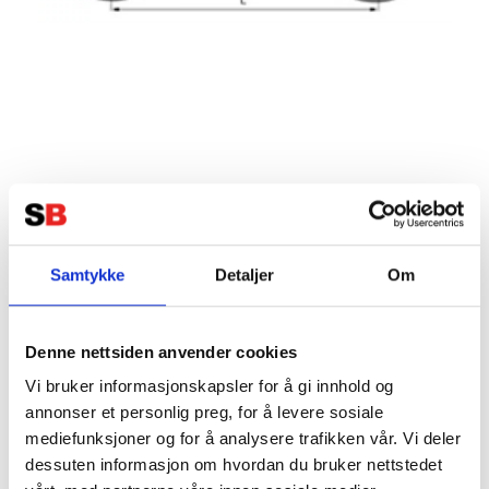
Samtykke
Detaljer
Om
Perf plus Kontakt 35qmm 95 L-L
Truckcellsförbindelse
Denne nettsiden anvender cookies
Vi bruker informasjonskapsler for å gi innhold og
annonser et personlig preg, for å levere sosiale
mediefunksjoner og for å analysere trafikken vår. Vi deler
dessuten informasjon om hvordan du bruker nettstedet
Perf plus Kontakt 35qmm 95 L-L Truckcellsförbindelse