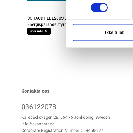
SCHAUDT EBL208S Elektroblock och display LT453 för husbil
Energisparande styrning av vattenpump Lämplig för 6-cell
mer info
Ikke tillat
Kontakta oss
036122078
Källebacksvägen 2B, 554 75 Jönköping, Sweden
info@skanbatt.se
Corporate Registration Number: 559460-1741