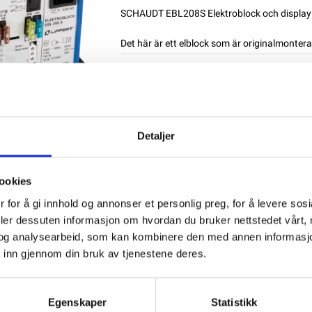
SCHAUDT EBL208S Elektroblock och display 
Det här är ett elblock som är originalmonterat
Produktnummer:
72711
SKU:
9990322
Kategorier:
Schaudt EBL
Dela den här produkten
Detaljer
ookies
 for å gi innhold og annonser et personlig preg, for å levere sos
deler dessuten informasjon om hvordan du bruker nettstedet vårt,
og analysearbeid, som kan kombinere den med annen informasjon d
 inn gjennom din bruk av tjenestene deres.
Egenskaper
Statistikk