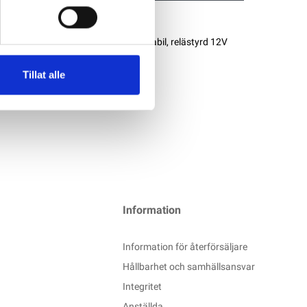
 kan erstätta många äldre EBLer. Stabil, relästyrd 12V
Tillat alle
Information
Information för återförsäljare
Hållbarhet och samhällsansvar
Integritet
Anställda