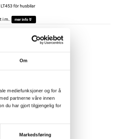
LT453 för husbilar
 i m..
mer info
Om
iale mediefunksjoner og for å
 med partnerne våre innen
u har gjort tilgjengelig for
Markedsføring