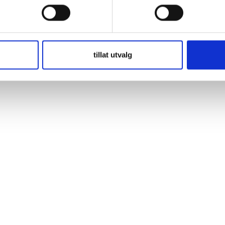
ar Det här är ett elblock som är originalmonterat i många husbilar, och
iga bly/syra,
tillat utvalg