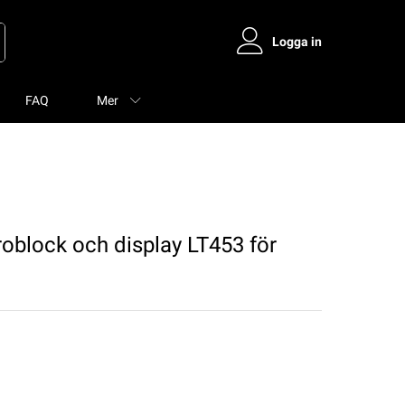
Logga in
FAQ
Mer
block och display LT453 för