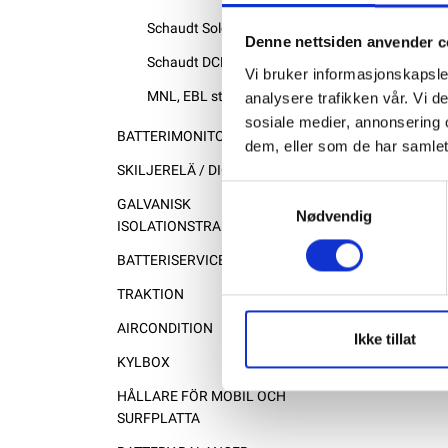
Schaudt Solcelleregulator
Denne nettsiden anvender c
Schaudt DCDC-ladere
Vi bruker informasjonskapsler
MNL, EBL standardplugger
analysere trafikken vår. Vi 
sosiale medier, annonsering 
BATTERIMONITOR
dem, eller som de har samlet
SKILJERELÄ / DIOD
Samtykkevalg
GALVANISK
Nødvendig
ISOLATIONSTRANSFORMATOR
BATTERISERVICE
TRAKTION
AIRCONDITION
Ikke tillat
KYLBOX
HÅLLARE FÖR MOBIL OCH
SURFPLATTA