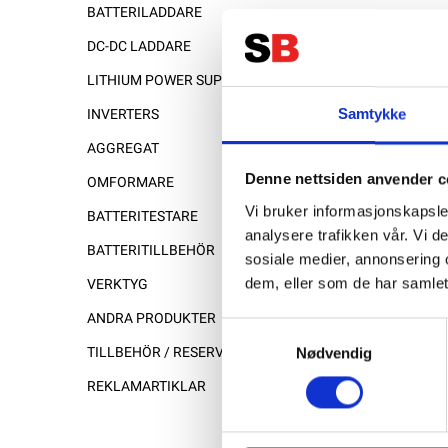
BATTERILADDARE
DC-DC LADDARE
LITHIUM POWER SUPPLY
Samtykke
INVERTERS
AGGREGAT
Denne nettsiden anvender c
OMFORMARE
Vi bruker informasjonskapsler
BATTERITESTARE
analysere trafikken vår. Vi 
BATTERITILLBEHÖR
sosiale medier, annonsering 
dem, eller som de har samlet
VERKTYG
ANDRA PRODUKTER
Samtykkevalg
Nødvendig
TILLBEHÖR / RESERVDELAR
REKLAMARTIKLAR