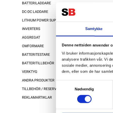
BATTERILADDARE
DC-DC LADDARE
LITHIUM POWER SUPPLY
Samtykke
INVERTERS
AGGREGAT
Denne nettsiden anvender c
OMFORMARE
Vi bruker informasjonskapsler
BATTERITESTARE
analysere trafikken vår. Vi 
BATTERITILLBEHÖR
sosiale medier, annonsering 
dem, eller som de har samlet
VERKTYG
ANDRA PRODUKTER
Samtykkevalg
Nødvendig
TILLBEHÖR / RESERVDELAR
REKLAMARTIKLAR