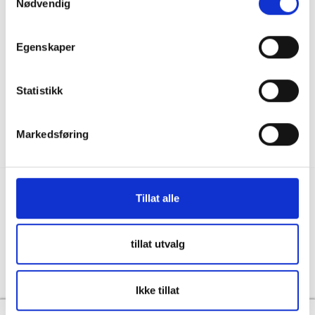
Nødvendig
036122078
Information för återförsäljare
Källebacksvägen 2B, 554 75 Jönköping,
Hållbarhet och samhällsansvar
Sweden
Egenskaper
Integritet
info@skanbatt.se
Corporate Registration Number: 559460-1741
Anställda
Statistikk
Försäljnings- och leveransvillkor
Markedsføring
Tillat alle
Copyright © Skandinavisk Batteriimport Sverige AB, 2026
tillat utvalg
Powered By
Telaris
Ikke tillat