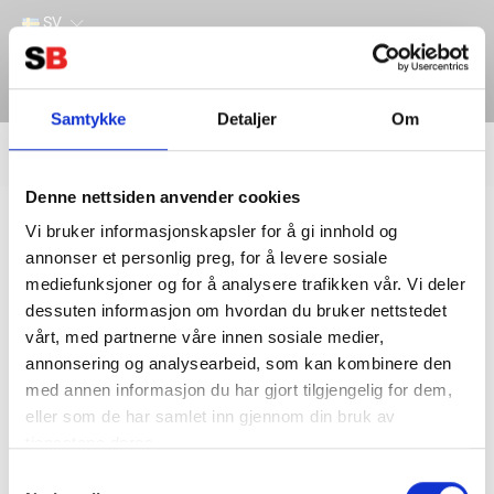
SV
Samtykke
Detaljer
Om
Filter
Lager
Denne nettsiden anvender cookies
Hem
INDUSTRI & VERKTYG
SVETS
PLASMABRÄNNARE
Vi bruker informasjonskapsler for å gi innhold og
annonser et personlig preg, for å levere sosiale
mediefunksjoner og for å analysere trafikken vår. Vi deler
dessuten informasjon om hvordan du bruker nettstedet
vårt, med partnerne våre innen sosiale medier,
annonsering og analysearbeid, som kan kombinere den
med annen informasjon du har gjort tilgjengelig for dem,
eller som de har samlet inn gjennom din bruk av
tjenestene deres.
Kontakta oss
Information
Samtykkevalg