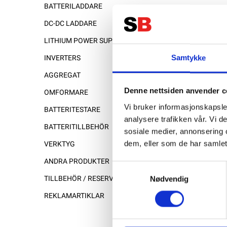
BATTERILADDARE
DC-DC LADDARE
LITHIUM POWER SUPPLY
Samtykke
INVERTERS
AGGREGAT
Denne nettsiden anvender c
OMFORMARE
Vi bruker informasjonskapsler
BATTERITESTARE
analysere trafikken vår. Vi 
BATTERITILLBEHÖR
sosiale medier, annonsering 
dem, eller som de har samlet
VERKTYG
ANDRA PRODUKTER
Samtykkevalg
Nødvendig
TILLBEHÖR / RESERVDELAR
REKLAMARTIKLAR