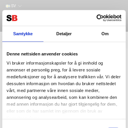
SV
Samtykke
Detaljer
Om
Filter
Lager
Denne nettsiden anvender cookies
Hem
INDUSTRI & VERKTYG
GAS & GASOLUTRUSTNING
LÖDUTRUSTNING
Vi bruker informasjonskapsler for å gi innhold og
annonser et personlig preg, for å levere sosiale
mediefunksjoner og for å analysere trafikken vår. Vi deler
dessuten informasjon om hvordan du bruker nettstedet
vårt, med partnerne våre innen sosiale medier,
annonsering og analysearbeid, som kan kombinere den
med annen informasjon du har gjort tilgjengelig for dem,
eller som de har samlet inn gjennom din bruk av
tjenestene deres.
Kontakta oss
Information
Samtykkevalg