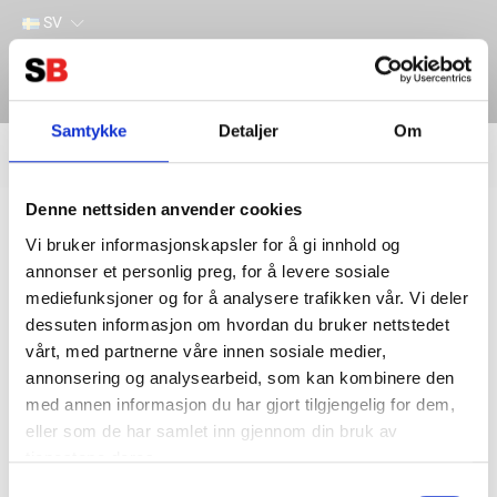
SV
Samtykke
Detaljer
Om
Filter
Lager
Denne nettsiden anvender cookies
Hem
TILLBEHÖR / RESERVDELAR
Lemania Startbooster
Reservdelar till Lemania Startbooster
Vi bruker informasjonskapsler for å gi innhold og
annonser et personlig preg, for å levere sosiale
mediefunksjoner og for å analysere trafikken vår. Vi deler
dessuten informasjon om hvordan du bruker nettstedet
vårt, med partnerne våre innen sosiale medier,
annonsering og analysearbeid, som kan kombinere den
med annen informasjon du har gjort tilgjengelig for dem,
eller som de har samlet inn gjennom din bruk av
tjenestene deres.
Kontakta oss
Information
Samtykkevalg