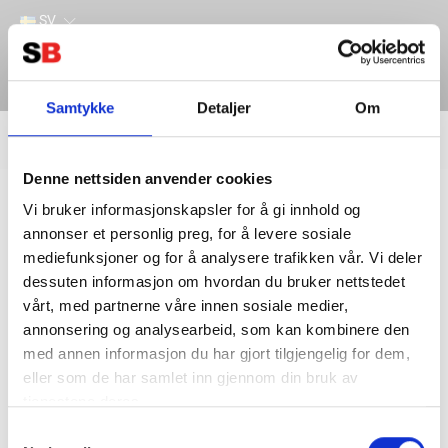
SV
Samtykke
Detaljer
Om
Filter
Lager
Denne nettsiden anvender cookies
Hem
REKLAMARTIKLAR
Vi bruker informasjonskapsler for å gi innhold og
annonser et personlig preg, for å levere sosiale
mediefunksjoner og for å analysere trafikken vår. Vi deler
dessuten informasjon om hvordan du bruker nettstedet
vårt, med partnerne våre innen sosiale medier,
annonsering og analysearbeid, som kan kombinere den
med annen informasjon du har gjort tilgjengelig for dem,
eller som de har samlet inn gjennom din bruk av
tjenestene deres.
Kontakta oss
Information
Samtykkevalg