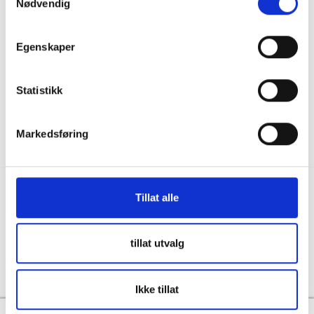
Nødvendig
036122078
Information för återförsäljare
Källebacksvägen 2B, 554 75 Jönköping,
Hållbarhet och samhällsansvar
Sweden
Egenskaper
Integritet
info@skanbatt.se
Corporate Registration Number: 559460-1741
Anställda
Statistikk
Försäljnings- och leveransvillkor
Markedsføring
Tillat alle
Copyright © Skandinavisk Batteriimport Sverige AB, 2026
tillat utvalg
Powered By
Telaris
Ikke tillat