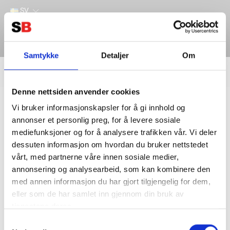
SV
Samtykke
Detaljer
Om
Filter
Lager
Denne nettsiden anvender cookies
Hem
BATTERITILLBEHÖR
BATTERIKABEL
35mm2 Kabel
Vi bruker informasjonskapsler for å gi innhold og
annonser et personlig preg, for å levere sosiale
mediefunksjoner og for å analysere trafikken vår. Vi deler
dessuten informasjon om hvordan du bruker nettstedet
vårt, med partnerne våre innen sosiale medier,
annonsering og analysearbeid, som kan kombinere den
med annen informasjon du har gjort tilgjengelig for dem,
eller som de har samlet inn gjennom din bruk av
tjenestene deres.
Kontakta oss
Information
Samtykkevalg