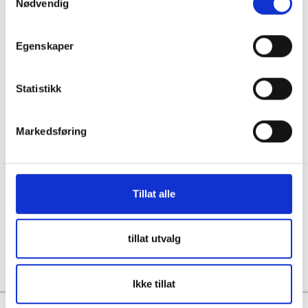
Nødvendig
036122078
Information för återförsäljare
Källebacksvägen 2B, 554 75 Jönköping,
Hållbarhet och samhällsansvar
Sweden
Egenskaper
Integritet
info@skanbatt.se
Corporate Registration Number: 559460-1741
Anställda
Statistikk
Försäljnings- och leveransvillkor
Markedsføring
Tillat alle
Copyright © Skandinavisk Batteriimport Sverige AB, 2026
tillat utvalg
Powered By
Telaris
Ikke tillat