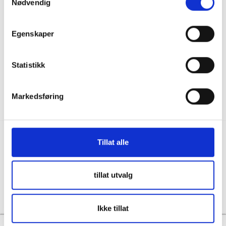
Nødvendig
036122078
Information för återförsäljare
Källebacksvägen 2B, 554 75 Jönköping,
Hållbarhet och samhällsansvar
Sweden
Egenskaper
Integritet
info@skanbatt.se
Corporate Registration Number: 559460-1741
Anställda
Statistikk
Försäljnings- och leveransvillkor
Markedsføring
Tillat alle
Copyright © Skandinavisk Batteriimport Sverige AB, 2026
tillat utvalg
Powered By
Telaris
Ikke tillat