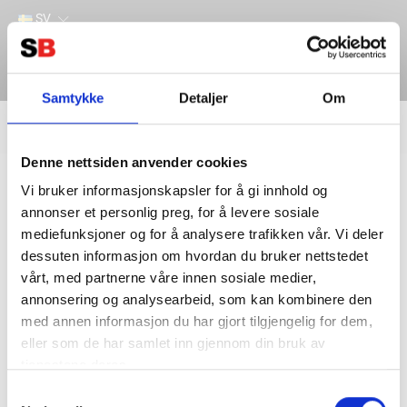
SV
Samtykke
Detaljer
Om
Filter
Lager
Denne nettsiden anvender cookies
Hem
VICTRON ENERGY
Övrigt
Reservdelar / Diverse
Vi bruker informasjonskapsler for å gi innhold og
annonser et personlig preg, for å levere sosiale
mediefunksjoner og for å analysere trafikken vår. Vi deler
dessuten informasjon om hvordan du bruker nettstedet
vårt, med partnerne våre innen sosiale medier,
annonsering og analysearbeid, som kan kombinere den
med annen informasjon du har gjort tilgjengelig for dem,
eller som de har samlet inn gjennom din bruk av
tjenestene deres.
Kontakta oss
Information
Samtykkevalg