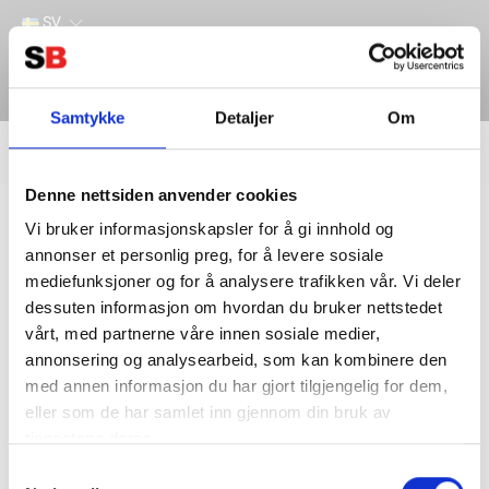
SV
Samtykke
Detaljer
Om
Filter
Lager
Denne nettsiden anvender cookies
Hem
VICTRON ENERGY
Övrigt
Säkringar och säkringshållare
Vi bruker informasjonskapsler for å gi innhold og
annonser et personlig preg, for å levere sosiale
mediefunksjoner og for å analysere trafikken vår. Vi deler
dessuten informasjon om hvordan du bruker nettstedet
vårt, med partnerne våre innen sosiale medier,
annonsering og analysearbeid, som kan kombinere den
med annen informasjon du har gjort tilgjengelig for dem,
eller som de har samlet inn gjennom din bruk av
tjenestene deres.
Kontakta oss
Information
Samtykkevalg