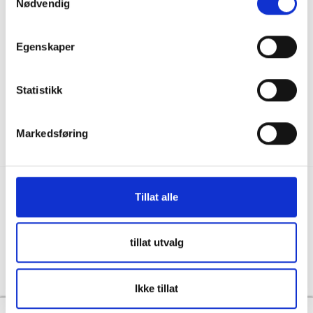
Nødvendig
036122078
Information för återförsäljare
Källebacksvägen 2B, 554 75 Jönköping,
Hållbarhet och samhällsansvar
Sweden
Egenskaper
Integritet
info@skanbatt.se
Corporate Registration Number: 559460-1741
Anställda
Statistikk
Försäljnings- och leveransvillkor
Markedsføring
Tillat alle
Copyright © Skandinavisk Batteriimport Sverige AB, 2026
tillat utvalg
Powered By
Telaris
Ikke tillat