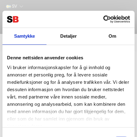
SV
Samtykke
Detaljer
Om
Filter
Lager
Denne nettsiden anvender cookies
Hem
VICTRON ENERGY
Laddare & inverters
Kombi inverters/laddare
Vi bruker informasjonskapsler for å gi innhold og
annonser et personlig preg, for å levere sosiale
mediefunksjoner og for å analysere trafikken vår. Vi deler
dessuten informasjon om hvordan du bruker nettstedet
vårt, med partnerne våre innen sosiale medier,
annonsering og analysearbeid, som kan kombinere den
med annen informasjon du har gjort tilgjengelig for dem,
eller som de har samlet inn gjennom din bruk av
tjenestene deres.
Kontakta oss
Information
Samtykkevalg