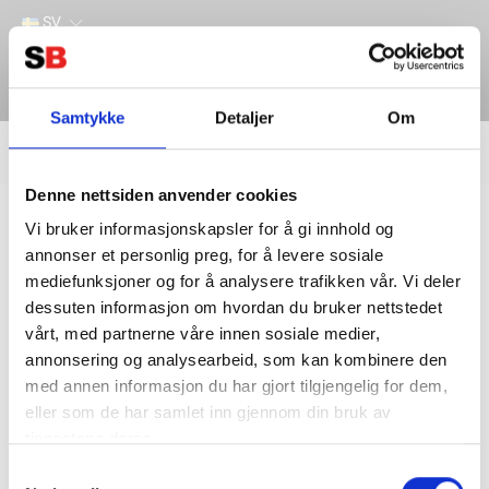
SV
Samtykke
Detaljer
Om
Filter
Lager
Denne nettsiden anvender cookies
Hem
ANDRA PRODUKTER
BATTERISERVICE
MEMORYSAVER
Vi bruker informasjonskapsler for å gi innhold og
annonser et personlig preg, for å levere sosiale
mediefunksjoner og for å analysere trafikken vår. Vi deler
dessuten informasjon om hvordan du bruker nettstedet
vårt, med partnerne våre innen sosiale medier,
annonsering og analysearbeid, som kan kombinere den
med annen informasjon du har gjort tilgjengelig for dem,
eller som de har samlet inn gjennom din bruk av
tjenestene deres.
Kontakta oss
Information
Samtykkevalg