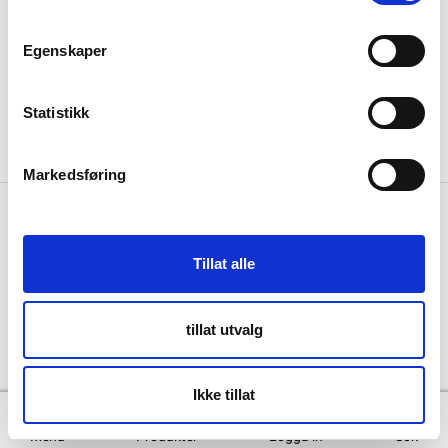
Sweden
Integritet
info@skanbatt.se
Corporate Registration Number: 559460-1741
Egenskaper
Anställda
Försäljnings- och leveransvillkor
Statistikk
Markedsføring
Copyright © Skandinavisk Batteriimport Sverige AB, 2026
Tillat alle
Powered By
Telaris
tillat utvalg
Ikke tillat
Menu
Produkter
Logga in
Sök