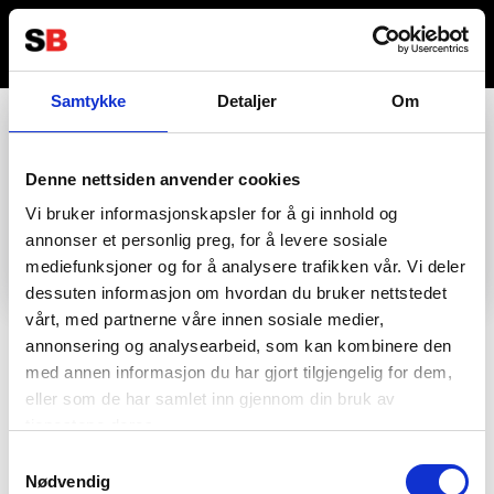
Samtykke
Detaljer
Om
Denne nettsiden anvender cookies
Vi bruker informasjonskapsler for å gi innhold og
annonser et personlig preg, for å levere sosiale
mediefunksjoner og for å analysere trafikken vår. Vi deler
dessuten informasjon om hvordan du bruker nettstedet
vårt, med partnerne våre innen sosiale medier,
annonsering og analysearbeid, som kan kombinere den
med annen informasjon du har gjort tilgjengelig for dem,
Kontakta oss
Information
eller som de har samlet inn gjennom din bruk av
tjenestene deres.
036122078
Information för återförsäljare
Samtykkevalg
Nødvendig
Källebacksvägen 2B, 554 75 Jönköping,
Hållbarhet och samhällsansvar