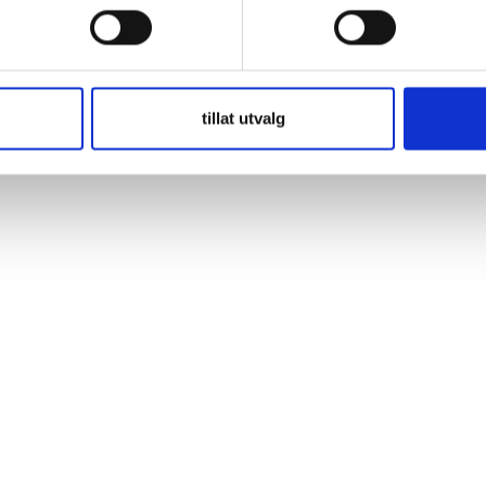
er Pressverktyg av hög kvalitet med utbytbara tänder för de vanligast
g varje gång. Mekanisk funktion. Pressningstång för pressning av isoler
tillat utvalg