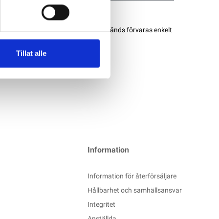
e pressbehoven. Tänder som inte används förvaras enkelt
ade kabelskor 0,5-6mm2
Tillat alle
Information
Information för återförsäljare
Hållbarhet och samhällsansvar
Integritet
Anställda