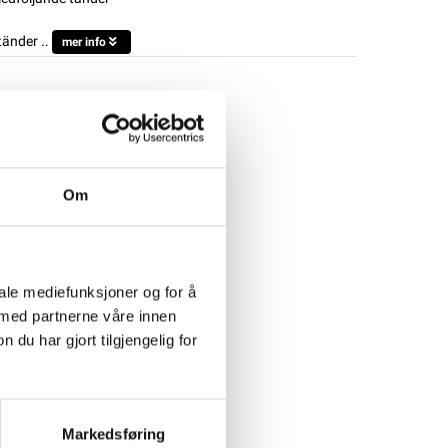
änder ..
mer info
Om
iale mediefunksjoner og for å
 med partnerne våre innen
u har gjort tilgjengelig for
Markedsføring