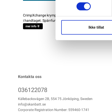
CrimpXchange krymptång utbytbar med 3 medföljande tänd
i handtaget. Spärrfunktion som säkerställer bra pressnin
mer info
Ikke tillat
Kontakta oss
036122078
Källebacksvägen 2B, 554 75 Jönköping, Sweden
info@skanbatt.se
Corporate Registration Number: 559460-1741