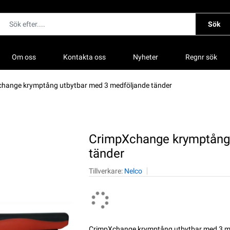
Sök
Om oss
Kontakta oss
Nyheter
Regnr sök
hange krymptång utbytbar med 3 medföljande tänder
CrimpXchange krymptång 
tänder
Tillverkare:
Nelco
CrimpXchange krymptång utbytbar med 3 me