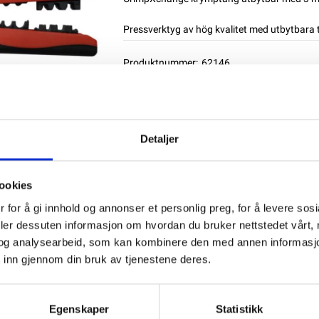
Pressverktyg av hög kvalitet med utbytbara t
Produktnummer:
62146
SKU:
50446
Kategorier:
KABELVERKTYG
Dela den här produkten
Detaljer
ookies
 for å gi innhold og annonser et personlig preg, for å levere sos
deler dessuten informasjon om hvordan du bruker nettstedet vårt,
og analysearbeid, som kan kombinere den med annen informasjon d
 inn gjennom din bruk av tjenestene deres.
Egenskaper
Statistikk