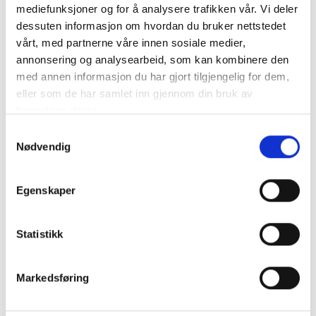
Tillverkare:
TROJAN
mediefunksjoner og for å analysere trafikken vår. Vi deler
dessuten informasjon om hvordan du bruker nettstedet
TROJAN T875 DC Batteri 8V 165AH - DEEP CYCLE:
vårt, med partnerne våre innen sosiale medier,
annonsering og analysearbeid, som kan kombinere den
Trojan är kanske allra mest känt för att leverera
med annen informasjon du har gjort tilgjengelig for dem,
kvalitetsbatterier til..
mer info
eller som de har samlet inn gjennom din bruk av
tjenestene deres.
NB: Alla batterier bör laddas till 100% med en lämplig laddare innan de tas i bruk.
Samtykkevalg
Produktnummer:
61177
SKU:
S875-SILVER
Nødvendig
Kategorier:
TRAKTIONSBATTERIER
Egenskaper
Statistikk
Beskrivning
Specifikation
Markedsføring