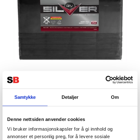
Samtykke
Detaljer
Om
TROJAN Deep Cycle
Denne nettsiden anvender cookies
Traktionsbatteri 8V 165AH SILVER
Vi bruker informasjonskapsler for å gi innhold og
(260x180x272mm) +diagonalt
annonser et personlig preg, for å levere sosiale