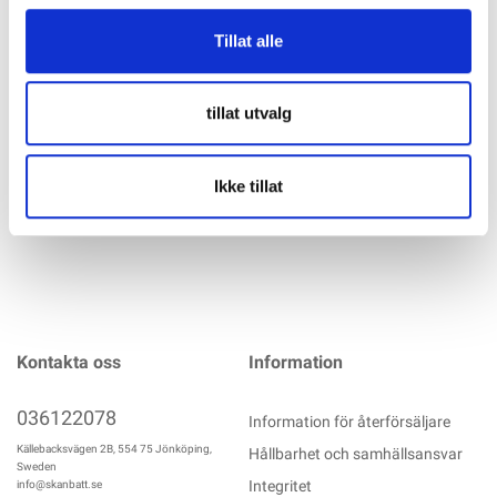
TROJAN T875 DC Batteri 8V 165AH - DEEP CYCLE: Trojan är
Tillat alle
kanske allra mest känt för att leverera kvalitetsbatterier till
liftar och golfbilar. Men om du är ute efter ett Deep Cycle-
batteri med extra goda djupurladdningsegenskaper är Trojan
tillat utvalg
ett mycket bra val. Batterierna kan
mer info
Ikke tillat
Kontakta oss
Information
036122078
Information för återförsäljare
Källebacksvägen 2B, 554 75 Jönköping,
Hållbarhet och samhällsansvar
Sweden
Integritet
info@skanbatt.se