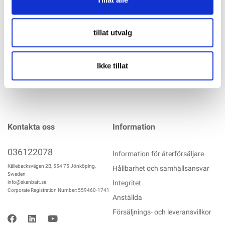
längder. Det finns en rak modell och en modell med 90
graders vinkel.
mer info
tillat utvalg
Ikke tillat
Kontakta oss
Information
036122078
Information för återförsäljare
Källebacksvägen 2B, 554 75 Jönköping,
Hållbarhet och samhällsansvar
Sweden
Integritet
info@skanbatt.se
Corporate Registration Number: 559460-1741
Anställda
Försäljnings- och leveransvillkor