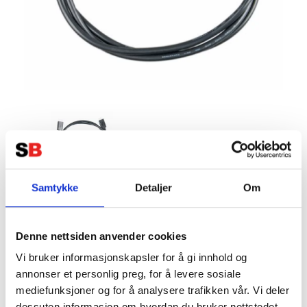
Samtykke
Detaljer
Om
VICTRON VE Direct kabel 0,3m
Tillverkare:
VICTRON
Denne nettsiden anvender cookies
Vi bruker informasjonskapsler for å gi innhold og
annonser et personlig preg, for å levere sosiale
mediefunksjoner og for å analysere trafikken vår. Vi deler
dessuten informasjon om hvordan du bruker nettstedet