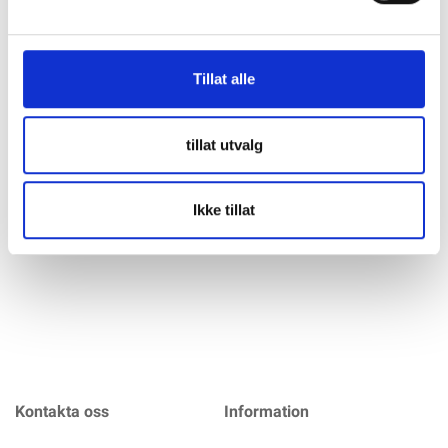
Specifikation
Tillat alle
HYUNDAI DHY66KSE Diesel strømaggregat 66kVA 3-fas
Nødstrøm-aggregat fra anerkjente Hyundai av meget god
kvalitet Aggregatene i denne serien brukes av både
tillat utvalg
profesjonelle brukere og privatkunder som vet og verdsette
god kvalitet. Glimrende som strømforsyning til f.eks hytter,
hus, entreprenører og industribruk.
Ikke tillat
mer info
Kontakta oss
Information