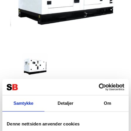
HYUNDAI DHY66KSE Diesel
strømaggregat 66kVA 400V 3-fase -
Samtykke
Detaljer
Om
1500RPM - Vannkjølt
Tillverkare:
HYUNDAI
Denne nettsiden anvender cookies