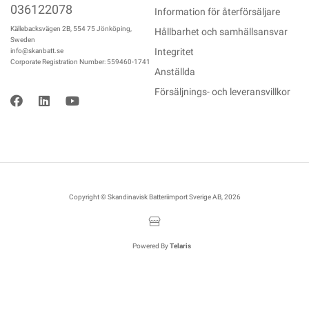
036122078
Information för återförsäljare
Källebacksvägen 2B, 554 75 Jönköping,
Hållbarhet och samhällsansvar
Sweden
Integritet
info@skanbatt.se
Corporate Registration Number: 559460-1741
Anställda
Försäljnings- och leveransvillkor
Copyright © Skandinavisk Batteriimport Sverige AB, 2026
Powered By
Telaris