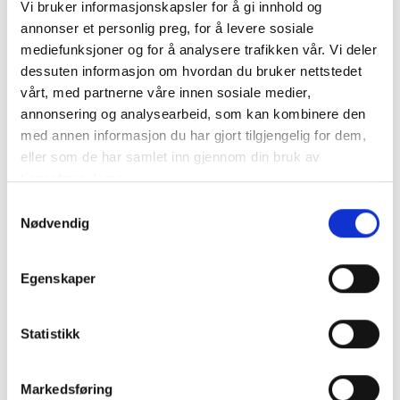
Vi bruker informasjonskapsler for å gi innhold og
annonser et personlig preg, for å levere sosiale
mediefunksjoner og for å analysere trafikken vår. Vi deler
dessuten informasjon om hvordan du bruker nettstedet
HYUNDAI DHY66KSE Diesel strømaggregat 66kVA 3-fas
Nødstrøm-aggregat fra anerkjente Hyundai av meget god
vårt, med partnerne våre innen sosiale medier,
kvalitet
annonsering og analysearbeid, som kan kombinere den
..
mer info
med annen informasjon du har gjort tilgjengelig for dem,
eller som de har samlet inn gjennom din bruk av
Produktnummer:
61141
tjenestene deres.
SKU:
DHY66KSE
Kategorier:
AGGREGAT
Samtykkevalg
Dela den här produkten
Nødvendig
Egenskaper
Statistikk
Beskrivning
Markedsføring