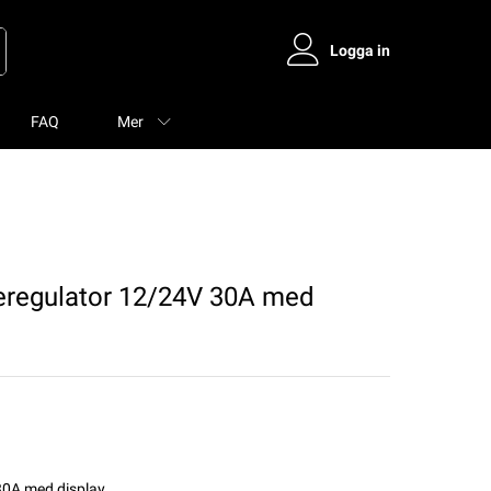
Logga in
FAQ
Mer
regulator 12/24V 30A med
0A med display