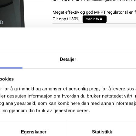
Meget effektiv og god MPPT regulator til en f
Gir opp til 30%..
mer info
Produktnummer:
60918
SKU:
SB-SMP30D
Kategorier:
LADDNINGSREGULATOR
Dela den här produkten
Detaljer
ookies
 for å gi innhold og annonser et personlig preg, for å levere sos
deler dessuten informasjon om hvordan du bruker nettstedet vårt,
og analysearbeid, som kan kombinere den med annen informasjon d
 inn gjennom din bruk av tjenestene deres.
Egenskaper
Statistikk