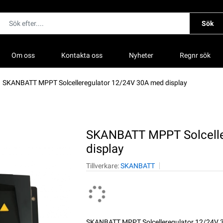
Sök
Om oss
Kontakta oss
Nyheter
Regnr sök
SKANBATT MPPT Solcelleregulator 12/24V 30A med display
SKANBATT MPPT Solcelle
display
Tillverkare:
SKANBATT
SKANBATT MPPT Solcelleregulator 12/24V 3