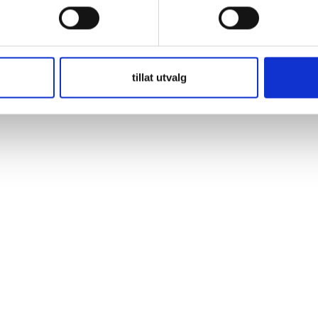
eget effektiv og god MPPT regulator til en fornuftig pris. Gir opp til 3
uk, batteristatus og tilført strøm.
tillat utvalg