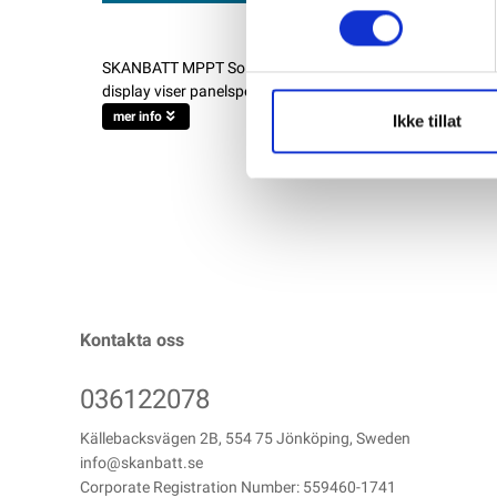
SKANBATT MPPT Solcelleregulator 12/24V 30A med display M
display viser panelspenning, ladespenning, ladestrøm, forbr
mer info
Ikke tillat
Kontakta oss
036122078
Källebacksvägen 2B, 554 75 Jönköping, Sweden
info@skanbatt.se
Corporate Registration Number: 559460-1741