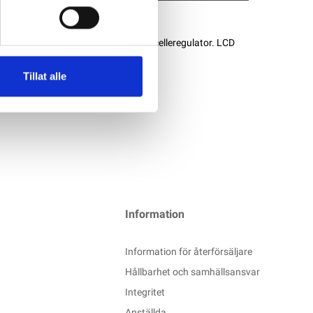
0% bedre lading enn en standard solcelleregulator. LCD
Tillat alle
Information
Information för återförsäljare
Hållbarhet och samhällsansvar
Integritet
Anställda