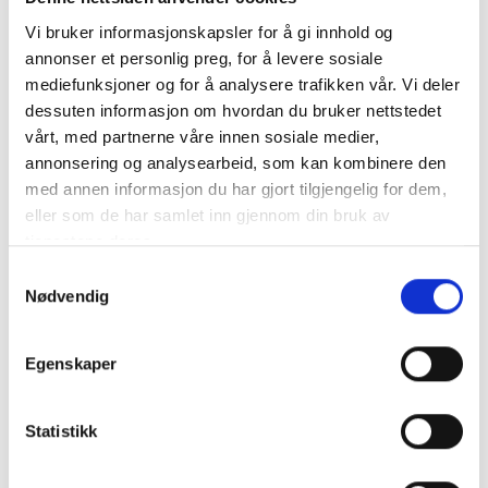
Vi bruker informasjonskapsler for å gi innhold og
annonser et personlig preg, for å levere sosiale
mediefunksjoner og for å analysere trafikken vår. Vi deler
VICTRON MultiPlus C24/1600/40-16 kombinerad inverter
dessuten informasjon om hvordan du bruker nettstedet
och laddare
vårt, med partnerne våre innen sosiale medier,
Batteriladdare på 24V 40A och ren sinusomvandlare på 130..
annonsering og analysearbeid, som kan kombinere den
mer info
med annen informasjon du har gjort tilgjengelig for dem,
eller som de har samlet inn gjennom din bruk av
Får endast installeras av ett auktoriserat installatör
tjenestene deres.
Produktnummer:
60879
SKU:
CMP241620000
Samtykkevalg
Kategorier:
Kombi inverters/laddare
,
INVERTERS
,
Multiplus 800-5000VA
Nødvendig
Dela den här produkten
Egenskaper
Statistikk