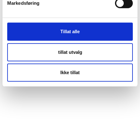
Markedsføring
Beskrivning
Specifikation
Tillat alle
VICTRON MultiPlus C24/1600/40-16 kombinerad inverter
och laddare Batteriladdare på 24V 40A och ren
tillat utvalg
sinusomvandlare på 1300W av allra bästa kvalitet. Victron är
välkända på marknaden och deras höga kvalitet är
oomtvistad – oavsett om du är ”amatör” eller proffs. Denna
enhet kan leverera
Ikke tillat
mer info