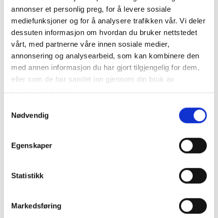
annonser et personlig preg, for å levere sosiale
VICTRON VE.BUS till NMEA2000 interface
mediefunksjoner og for å analysere trafikken vår. Vi deler
dessuten informasjon om hvordan du bruker nettstedet
vårt, med partnerne våre innen sosiale medier,
Den här NMEA2000-kabeln ansluter en VE.bus-produkt.
annonsering og analysearbeid, som kan kombinere den
Till exempel en Multi eller Q..
mer info
med annen informasjon du har gjort tilgjengelig for dem,
eller som de har samlet inn gjennom din bruk av
Produktnummer:
60787
SKU:
ASS030520110
tjenestene deres.
Kategorier:
Kommunikation
Samtykkevalg
Dela den här produkten
Nødvendig
Egenskaper
Statistikk
Beskrivning
Markedsføring
Specifikation