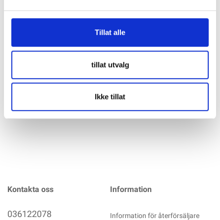
VICTRON VE.BUS till NMEA2000 interface Den här
Tillat alle
NMEA2000-kabeln ansluter en VE.bus-produkt. Till exempel
en Multi eller Quattro, till ett NMEA2000-nätverk. Den överför
övervakningsinformation, AC-spänningar och -strömmar, DC-
tillat utvalg
spänningar och -strömmar samt status. Andra NMEA2000-
enheter kan också skicka kommandon
mer info
Ikke tillat
Kontakta oss
Information
036122078
Information för återförsäljare