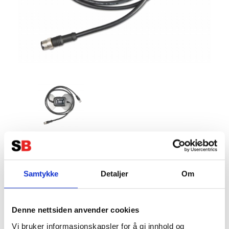
VICTRON VE.BUS till NMEA2000
interface
Samtykke
Detaljer
Om
Tillverkare:
VICTRON
Denne nettsiden anvender cookies
Vi bruker informasjonskapsler for å gi innhold og