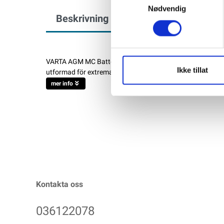
Nødvendig
Beskrivning
Specifikation
VARTA AGM MC Batteri 12V 11AH 160CCA Höga varvtal, lån
Ikke tillat
utformad för extrema förhållanden, så att den alltid lever
mer info
Kontakta oss
036122078