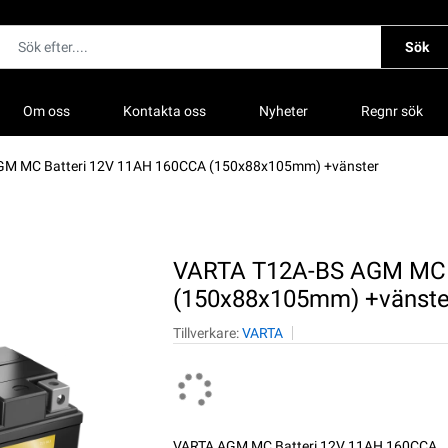
Sök
Om oss
Kontakta oss
Nyheter
Regnr sök
GM MC Batteri 12V 11AH 160CCA (150x88x105mm) +vänster
VARTA T12A-BS AGM MC 
(150x88x105mm) +vänste
Tillverkare:
VARTA
VARTA AGM MC Batteri 12V 11AH 160CCA