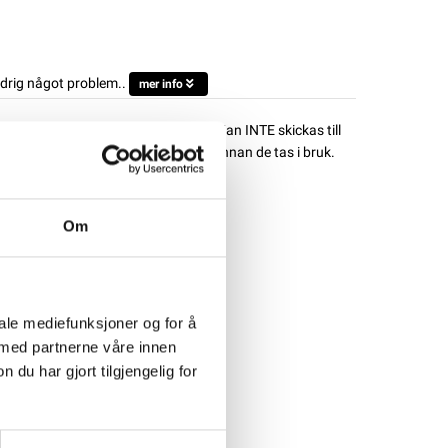
ldrig något problem..
mer info
s till företag eller hämtas i butik. Kan INTE skickas till
das till 100% med en lämplig laddare innan de tas i bruk.
SPORT AGM
Om
iale mediefunksjoner og for å
 med partnerne våre innen
u har gjort tilgjengelig for