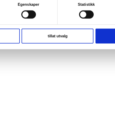
Egenskaper
Statistikk
ga resor och alla väder är aldrig något problem för de robusta VARTA®
tillat utvalg
erar maximal energi