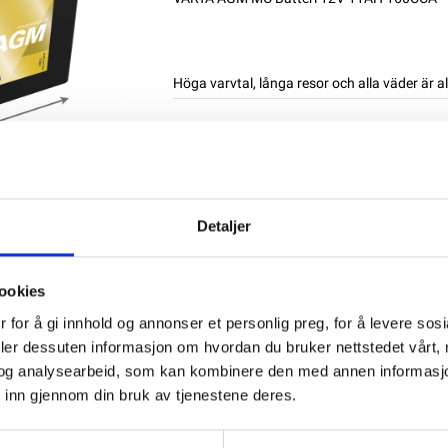
Höga varvtal, långa resor och alla väder är a
NB! Bly/syra MC-batterier kan endast skicka
privatpersoner. NB: Alla batterier bör lad
Produktnummer:
60733
SKU:
511901016
Kategorier:
MC BATTERIER
,
VARTA POWER
Detaljer
Dela den här produkten
ookies
 for å gi innhold og annonser et personlig preg, for å levere sos
deler dessuten informasjon om hvordan du bruker nettstedet vårt,
og analysearbeid, som kan kombinere den med annen informasjon d
 inn gjennom din bruk av tjenestene deres.