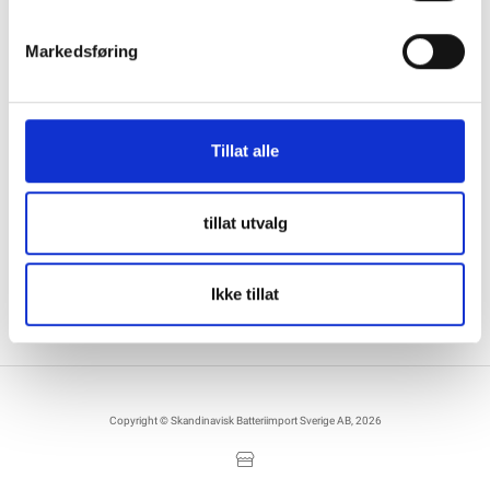
Markedsføring
Kontakta oss
Information
036122078
Information för återförsäljare
Tillat alle
Källebacksvägen 2B, 554 75 Jönköping,
Hållbarhet och samhällsansvar
Sweden
Integritet
info@skanbatt.se
Corporate Registration Number: 559460-1741
tillat utvalg
Anställda
Försäljnings- och leveransvillkor
Ikke tillat
Copyright © Skandinavisk Batteriimport Sverige AB, 2026