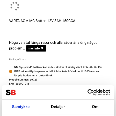
VARTA AGM MC Batteri 12V 8AH 150CCA
Höga varvtal, långa resor och alla väder är aldrig något
problem ..
mer info
Package Size: 4
NB! Bly/syra MC-batterier kan endast skickas till företag eller hämtas i butik. Kan
INTE skickas till privatpersoner. NB: Alla batterier bör laddas till 100% med en
lämplig laddare innan de tas i bruk.
Produktnummer:
60729
SKU:
508901015
Kategorier:
MC BATTERIER
,
VARTA POWERSPORT AGM
Dela den här produkten
Samtykke
Detaljer
Om