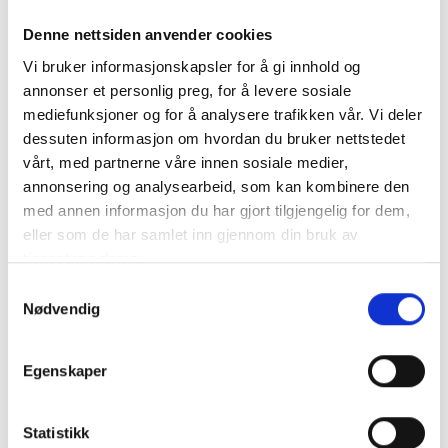
Denne nettsiden anvender cookies
Vi bruker informasjonskapsler for å gi innhold og
annonser et personlig preg, for å levere sosiale
Beskrivning
mediefunksjoner og for å analysere trafikken vår. Vi deler
Specifikation
dessuten informasjon om hvordan du bruker nettstedet
vårt, med partnerne våre innen sosiale medier,
annonsering og analysearbeid, som kan kombinere den
VARTA AGM MC Batteri 12V 8AH 150CCA Höga varvtal,
med annen informasjon du har gjort tilgjengelig for dem,
långa resor och alla väder är aldrig något problem för de
eller som de har samlet inn gjennom din bruk av
robusta VARTA® Powersports AGM-batterierna. Det är en
tjenestene deres.
produkt som är utformad för extrema förhållanden, så att
den alltid levererar maximal energi
Samtykkevalg
Nødvendig
mer info
Egenskaper
Statistikk