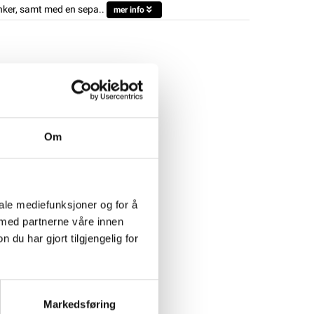
nker, samt med en sepa..
mer info
RE
,
Skylla-TG
Om
iale mediefunksjoner og for å
 med partnerne våre innen
u har gjort tilgjengelig for
Markedsføring