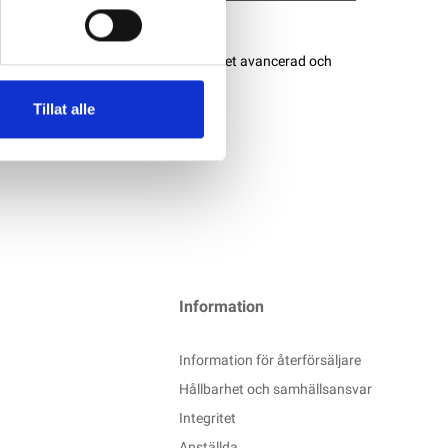
ång för startbatteri på 24V 4A. Mycket avancerad och
Tillat alle
Information
Information för återförsäljare
Hållbarhet och samhällsansvar
Integritet
Anställda