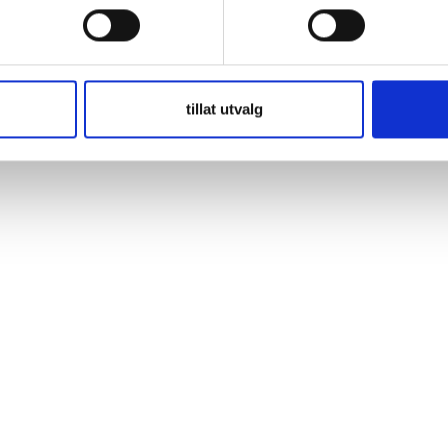
ärkt för laddning av stora 24V batteribanker, samt med en separat utg
 batteribanker i båtar, stugor eller industri.
tillat utvalg