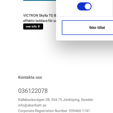
VICTRON Skylla TG Batteriladdare 24V 80A 1+1 utgång Utm
effektiv laddare för underhåll och snabb uppladdning av 24V
mer info
Ikke tillat
Kontakta oss
036122078
Källebacksvägen 2B, 554 75 Jönköping, Sweden
info@skanbatt.se
Corporate Registration Number: 559460-1741