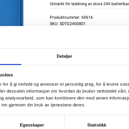
Utmärkt för laddning av stora 24V batteriba
Produktnummer:
60616
SKU:
SDTG2400801
Kategorier:
Batteriladdare
,
BATTERILADDA
Dela den här produkten
Detaljer
ookies
 for å gi innhold og annonser et personlig preg, for å levere sos
deler dessuten informasjon om hvordan du bruker nettstedet vårt,
og analysearbeid, som kan kombinere den med annen informasjon d
 inn gjennom din bruk av tjenestene deres.
Egenskaper
Statistikk