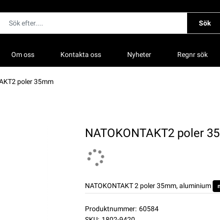
Sök
Om oss
Kontakta oss
Nyheter
Regnr sök
KT2 poler 35mm
NATOKONTAKT2 poler 3
NATOKONTAKT 2 poler 35mm, aluminium
Produktnummer:
60584
SKU:
1802-9420