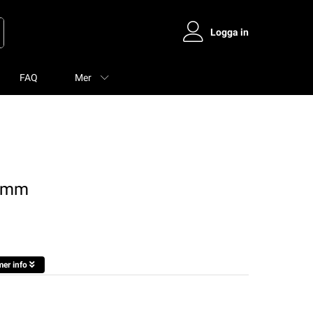
Logga in
FAQ
Mer
5mm
mer info