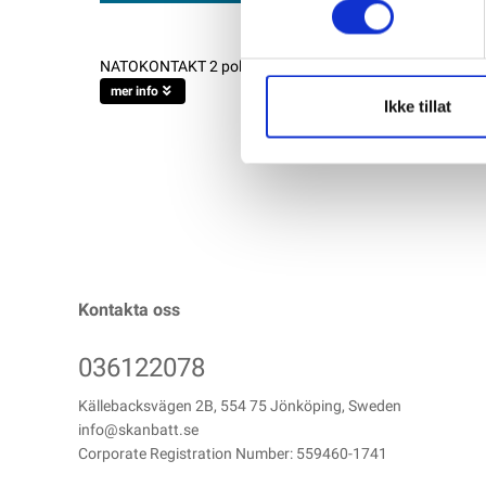
NATOKONTAKT 2 poler 35mm, aluminium
mer info
Ikke tillat
Kontakta oss
036122078
Källebacksvägen 2B, 554 75 Jönköping, Sweden
info@skanbatt.se
Corporate Registration Number: 559460-1741