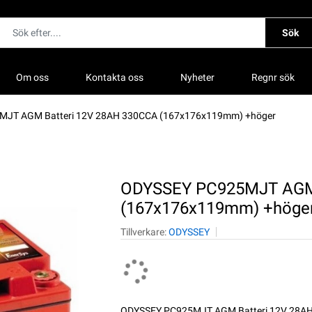
Sök
Om oss
Kontakta oss
Nyheter
Regnr sök
JT AGM Batteri 12V 28AH 330CCA (167x176x119mm) +höger
ODYSSEY PC925MJT AGM 
(167x176x119mm) +höge
Tillverkare:
ODYSSEY
ODYSSEY PC925MJT AGM Batteri 12V 28A