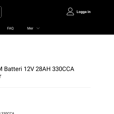
Logga in
FAQ
Mer
Batteri 12V 28AH 330CCA
r
H 330CCA