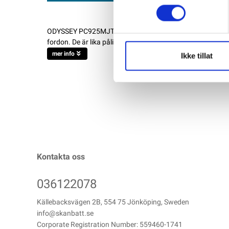
ODYSSEY PC925MJT AGM Batteri 12V 28AH 330CCA Odyssey 
fordon. De är lika pålitliga som Extreme-serien, men har 
mer info
Ikke tillat
Kontakta oss
036122078
Källebacksvägen 2B, 554 75 Jönköping, Sweden
info@skanbatt.se
Corporate Registration Number: 559460-1741