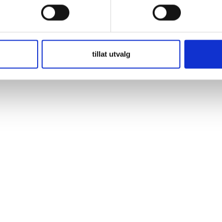
Performance Series använder också TPPL-teknologi, men är designade 
inte samma höga CCA och lagringskapacitet som inte alla applikationer
tillat utvalg