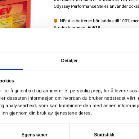
Odyssey Performance Series använder också
NB: Alla batterier bör laddas till 100% me
Produktnummer:
60518
SKU:
PC925MJT
Kategorier:
AGM BATTERIER
Dela den här produkten
Detaljer
ookies
 for å gi innhold og annonser et personlig preg, for å levere sos
deler dessuten informasjon om hvordan du bruker nettstedet vårt,
og analysearbeid, som kan kombinere den med annen informasjon d
 inn gjennom din bruk av tjenestene deres.
Egenskaper
Statistikk