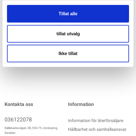
RELÄ 'High Performance' 12V 200A 4-pins M6 NO Normalt
Tillat alle
öppet (85-, 86-, 87- och 30-terminaler), högpresterande relä
som är konstruerat för att växla upp till 200 A. Kan användas
som batteriisolatorrelä, relä för kraftfulla helljus etc.
tillat utvalg
Anslutningar: M6-bultar och spadstift för
mer info
Ikke tillat
Kontakta oss
Information
036122078
Information för återförsäljare
Källebacksvägen 2B, 554 75 Jönköping,
Hållbarhet och samhällsansvar
Sweden