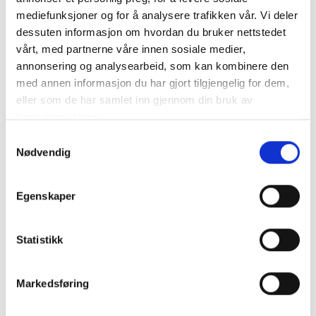
mediefunksjoner og for å analysere trafikken vår. Vi deler
RELÄ 'High Performance' 12V 200A 4-pins M6 NO
dessuten informasjon om hvordan du bruker nettstedet
vårt, med partnerne våre innen sosiale medier,
Normalt öppet (85-, 86-, 87- och 30-terminaler),
annonsering og analysearbeid, som kan kombinere den
högpresterande rel&au..
mer info
med annen informasjon du har gjort tilgjengelig for dem,
eller som de har samlet inn gjennom din bruk av
Produktnummer:
60502
SKU:
2136/200-1
tjenestene deres.
Kategorier:
RELÄ
Samtykkevalg
Dela den här produkten
Nødvendig
Egenskaper
Statistikk
Beskrivning
Markedsføring
Specifikation