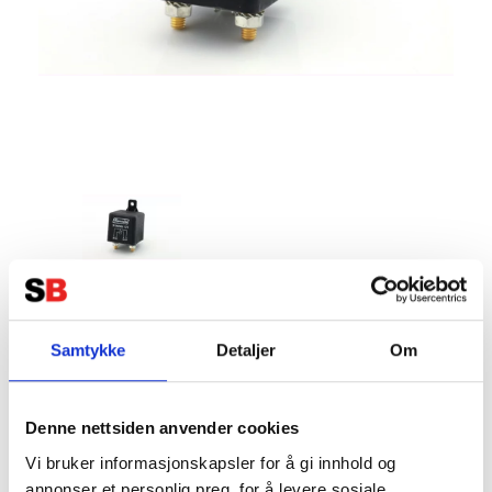
RELÄ 'High Performance' 12V 200A
4-pins
Samtykke
Detaljer
Om
Tillverkare:
Uten brand
Denne nettsiden anvender cookies
Vi bruker informasjonskapsler for å gi innhold og
annonser et personlig preg, for å levere sosiale