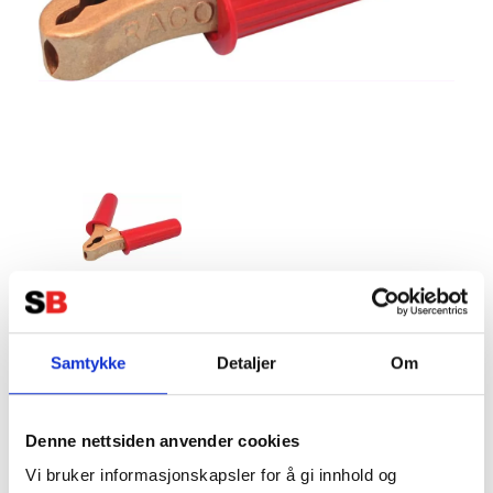
RACO Batteriklemme 500A, RØD
50mm2
Samtykke
Detaljer
Om
Tillverkare:
RACO
Denne nettsiden anvender cookies
Vi bruker informasjonskapsler for å gi innhold og