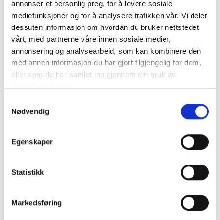
annonser et personlig preg, for å levere sosiale
mediefunksjoner og for å analysere trafikken vår. Vi deler
Batteriklemme 500A, RØD 50mm2
dessuten informasjon om hvordan du bruker nettstedet
vårt, med partnerne våre innen sosiale medier,
Kabel størrelse:25 – 50 mm²
annonsering og analysearbeid, som kan kombinere den
Belastning:Max. 500 Amp.
med annen informasjon du har gjort tilgjengelig for dem,
Farve:Rød
eller som de har samlet inn gjennom din bruk av
M..
mer info
tjenestene deres.
Samtykkevalg
Produktnummer:
60497
SKU:
P901
Nødvendig
Kategorier:
BATTERIKLÄMMOR
Dela den här produkten
Egenskaper
Statistikk
Markedsføring
Beskrivning