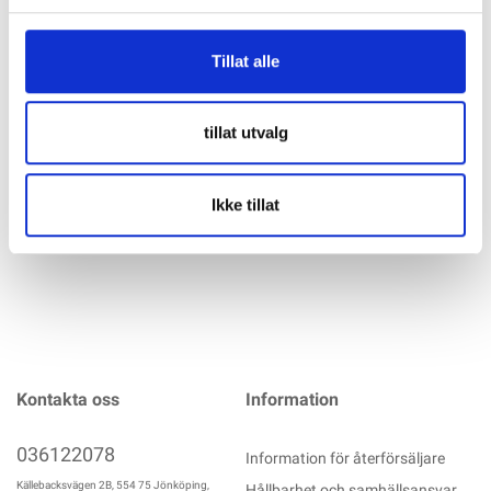
Specifikation
Tillat alle
Batteriklemme 500A, RØD 50mm2 Kabel størrelse:25 – 50
mm² Belastning:Max. 500 Amp. Farve:Rød Materiale:Helstøpt
tillat utvalg
messing
mer info
Ikke tillat
Kontakta oss
Information
036122078
Information för återförsäljare
Källebacksvägen 2B, 554 75 Jönköping,
Hållbarhet och samhällsansvar